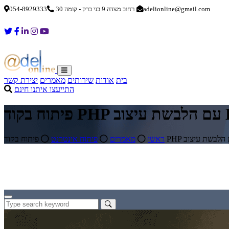
adelionline@gmail.com
רחוב מצדה 9 בני ברק - קומה 30
054-8929333
בית
אודות
שירותים
מאמרים
יצירת קשר
התייעצו איתנו חינם
HTM
ראשי
מאמרים
פיתוח אינטרנט