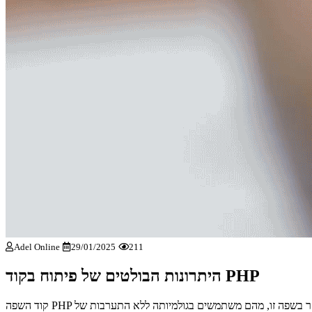
Adel Online
29/01/2025
211
היתרונות הבולטים של פיתוח בקוד PHP
קוד השפה PHP נוסד בתחילת היסטוריית השימוש במערכות אונליין ומאז ועד היום שפה זו רק הולכת ומתעדכנת ומיטב המפתחים בעולם משתמשים בעיקר בשפה זו, מהם משתמשים בגולמיותה ללא התערבות של framework