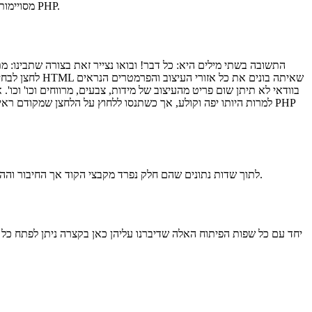
מסויימות למיניהן וחלקם נתמכים בסביבות פיתוח כאלה ואחרות, המכנה משותף שבכולם הוא שגם בסביבות פיתוח בסופו של דבר הליך הקוד הבסיסי הוא בשפת PHP.
התשובה בשתי מילים היא: כל דבר! ובואו נצייר זאת בצורה שתבינו: 
לחצן לבחירת 
למרות היותו יפה וקולע, אך כשתנסו ללחוץ על הלחצן שמקודם ראי
לשם כך ניתן לעבוד עם השפה SQL ששומרת את כל המידע שאתם מניעים בשפת הPHP לתוך שדות נתונים שהם חלק נפרד מקבצי הקוד אך החיבור וההתממשקות אליו היא הכרחית לשם שימוש במידע ועיבוד שלו.
יחד עם כל שפות הפיתוח האלה שדיברנו עליהן כאן בקצרה ניתן לפתח כ