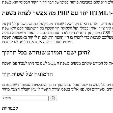
 ו-CSS
ת אתרים, ואתם רואים מסך של דשבורד מעניין על המחשב שניתן ללחוץ על
שאלה הזו השפה בקוד שתענה לכם היא שפת HTML שאיתה בונים את כל אזורי העיצוב והפרמטרים הנראים
במסך, אך היא לבדה ללא התערבות העיצוב האמיתי שנמצא בשפה CSS בוודאי לא תיתן שום פריט מהעיצוב של מידות, צבעים, מרווחים וכו' וכו'. אחרי שנניח והצלחתם לעשות את העיצוב היפה הזה באמצעות שתי שפות אלו
ם לעשות כדי להפיח בו חיי תוכנה הוא לבנות לו קוד באמצעות השפה PHP
שיחיה אותו ויעשה איתו את כל מה שרק תרצו.
היכן ישמר המידע שנחדש בכל תהליך?
הרמוניה של שפות קוד
ים על בסיס פרילנס תוכלו גם לחסוך הרבה מהעלויות העצומות שתצטרכו
קטגוריות