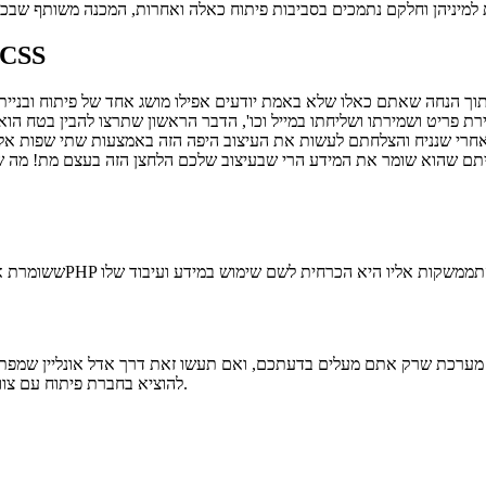
מה אפשר לפתח בשפת PHP יחד עם HTML
מתוך הנחה שאתם כאלו שלא באמת יודעים אפילו מושג אחד של פיתוח ובניי
פריט ושמירתו ושליחתו במייל וכו', הדבר הראשון שתרצו להבין בטח הוא איך ציירו אותו בכלל? ועל ה
תם שהוא שומר את המידע הרי שבעיצוב שלכם הלחצן הזה בעצם מת! מה שעליכ
ל מערכת שרק אתם מעלים בדעתכם, ואם תעשו זאת דרך אדל אונליין שמפתח
להוציא בחברת פיתוח עם צוותים, משרדים וכו'. פנו אלינו בטפס יצירת הקשר לייעוץ וקבלת הצעת מחיר.